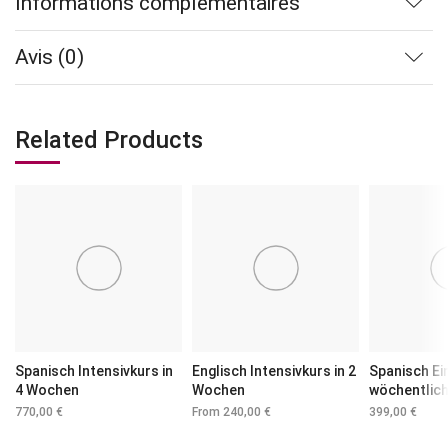
Informations complémentaires
Avis (0)
Related Products
Spanisch Intensivkurs in
Englisch Intensivkurs in 2
Spanisch Ei
4 Wochen
Wochen
wöchentlic
770,00
€
From
240,00
€
399,00
€