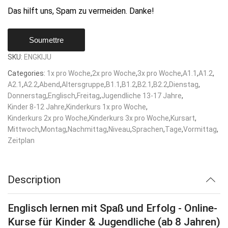
Das hilft uns, Spam zu vermeiden. Danke!
Soumettre
SKU:
ENGKIJU
Categories:
1x pro Woche
,
2x pro Woche
,
3x pro Woche
,
A1.1
,
A1.2
,
A2.1
,
A2.2
,
Abend
,
Altersgruppe
,
B1.1
,
B1.2
,
B2.1
,
B2.2
,
Dienstag
,
Donnerstag
,
Englisch
,
Freitag
,
Jugendliche 13-17 Jahre
,
Kinder 8-12 Jahre
,
Kinderkurs 1x pro Woche
,
Kinderkurs 2x pro Woche
,
Kinderkurs 3x pro Woche
,
Kursart
,
Mittwoch
,
Montag
,
Nachmittag
,
Niveau
,
Sprachen
,
Tage
,
Vormittag
,
Zeitplan
Description
Englisch lernen mit Spaß und Erfolg - Online-
Kurse für Kinder & Jugendliche (ab 8 Jahren)