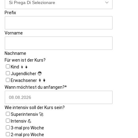
Prefix
Vorname
Nachname
Website
Für wen ist der Kurs?
URL
Kind 👦👧
*
Jugendlicher 🧑
Erwachsener 👨👩
Wann möchtest du anfangen?
*
Wie intensiv soll der Kurs sein?
Superintensiv 🚀
Intensiv 💪
3-mal pro Woche
2-mal pro Woche