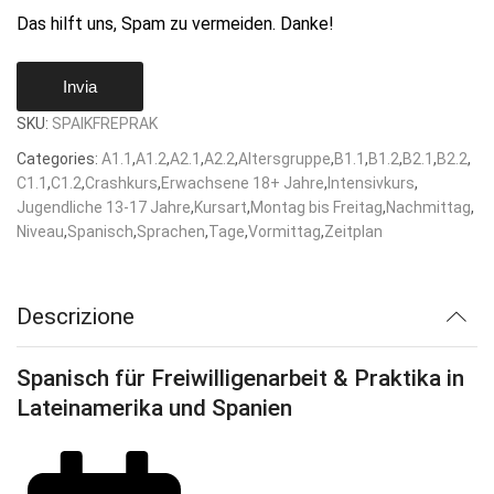
Das hilft uns, Spam zu vermeiden. Danke!
Invia
SKU:
SPAIKFREPRAK
Categories:
A1.1
,
A1.2
,
A2.1
,
A2.2
,
Altersgruppe
,
B1.1
,
B1.2
,
B2.1
,
B2.2
,
C1.1
,
C1.2
,
Crashkurs
,
Erwachsene 18+ Jahre
,
Intensivkurs
,
Jugendliche 13-17 Jahre
,
Kursart
,
Montag bis Freitag
,
Nachmittag
,
Niveau
,
Spanisch
,
Sprachen
,
Tage
,
Vormittag
,
Zeitplan
Descrizione
Spanisch für Freiwilligenarbeit & Praktika in
Lateinamerika und Spanien