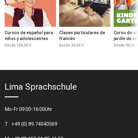
Cursos de español para
Clases particulares de
Curso de al
niños y adolescentes
francés
jardín de in
Desde
100,00
€
Desde
29,00
€
Desde
90,00
Lima Sprachschule
Mo-Fr 09:00-16:00Uhr
T : +49 (0) 89 74040569