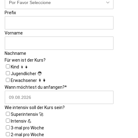
Prefix
Vorname
Nachname
Für wen ist der Kurs?
Kind 👦👧
Jugendlicher 🧑
Erwachsener 👨👩
Wann möchtest du anfangen?
*
Wie intensiv soll der Kurs sein?
Superintensiv 🚀
Intensiv 💪
3-mal pro Woche
2-mal pro Woche