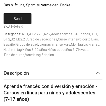
Das hilft uns, Spam zu vermeiden. Danke!
Website
Send
URL
*
SKU:
FRAFER
Categories:
A1.1
,
A1.2
,
A2.1
,
A2.2
,
Adolescentes 13-17 años
,
B1.1
,
B1.2
,
B2.1
,
B2.2
,
Curso de vacaciones
,
Curso intensivo corto
,
Días
,
Español
,
Grupo de edad
,
Idiomas
,
Intensivkurs
,
Montag bis Freitag
,
Nachmittag
,
Niños 8-12 años
,
Niños pequeños 6-7
,
Niveau
,
Tipo de curso
,
Vormittag
,
Zeitplan
Descripción
Aprenda francés con diversión y emoción -
Cursos en línea para niños y adolescentes
(7-17 años)