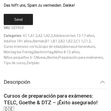
Das hilft uns, Spam zu vermeiden. Danke!
Send
SKU:
DEPRUF
Categories:
A1.1
,
A1.2
,
A2.1
,
A2.2
,
Adolescentes 13-17 años
,
Adultos 18+ años
,
Alemán
,
B1.1
,
B1.2
,
B2.1
,
B2.2
,
C1.1
,
C1.2
,
Curso intensivo corto
,
Grupo de edad
,
Idiomas
,
Intensivkurs
,
Montag bis Freitag
,
Nachmittag
,
Niños 8-12 años
,
Niños pequeños 6-7
,
Niveau
,
Noche
,
Preparación para exámenes
,
Tipo de curso
,
Zeitplan
Descripción
Cursos de preparación para exámenes:
TELC, Goethe & DTZ – ¡Éxito asegurado!
🇩🇪