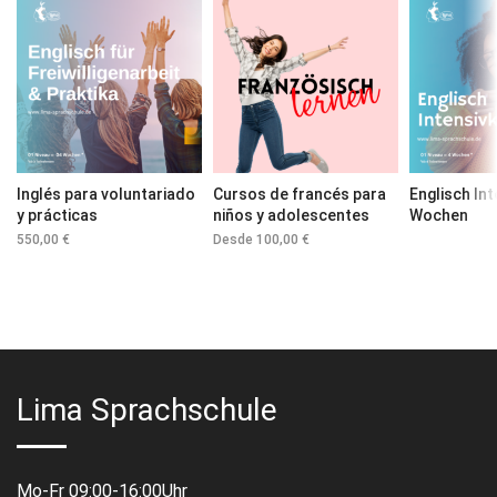
Inglés para voluntariado
Cursos de francés para
Englisch Int
y prácticas
niños y adolescentes
Wochen
550,00
€
Desde
100,00
€
Lima Sprachschule
Mo-Fr 09:00-16:00Uhr