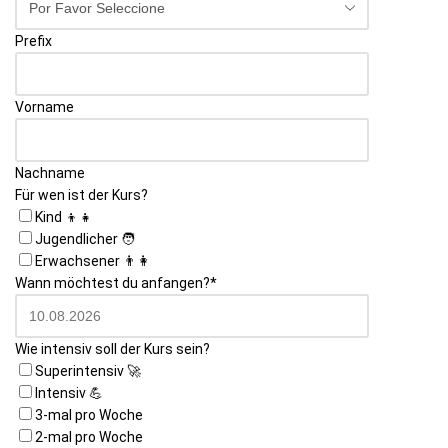
Prefix
Vorname
Nachname
Für wen ist der Kurs?
Kind 👦👧
Jugendlicher 🧑
Erwachsener 👨👩
Wann möchtest du anfangen?
*
Wie intensiv soll der Kurs sein?
Superintensiv 🚀
Intensiv 💪
3-mal pro Woche
2-mal pro Woche