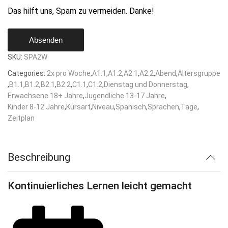
Das hilft uns, Spam zu vermeiden. Danke!
Absenden
Email
SKU:
SPA2W
*
Categories:
2x pro Woche
,
A1.1
,
A1.2
,
A2.1
,
A2.2
,
Abend
,
Altersgruppe
,
B1.1
,
B1.2
,
B2.1
,
B2.2
,
C1.1
,
C1.2
,
Dienstag und Donnerstag
,
Erwachsene 18+ Jahre
,
Jugendliche 13-17 Jahre
,
Kinder 8-12 Jahre
,
Kursart
,
Niveau
,
Spanisch
,
Sprachen
,
Tage
,
Zeitplan
Beschreibung
Kontinuierliches Lernen leicht gemacht