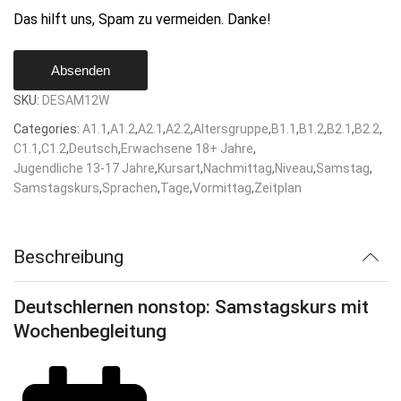
Das hilft uns, Spam zu vermeiden. Danke!
Absenden
SKU:
DESAM12W
Categories:
A1.1
,
A1.2
,
A2.1
,
A2.2
,
Altersgruppe
,
B1.1
,
B1.2
,
B2.1
,
B2.2
,
C1.1
,
C1.2
,
Deutsch
,
Erwachsene 18+ Jahre
,
Jugendliche 13-17 Jahre
,
Kursart
,
Nachmittag
,
Niveau
,
Samstag
,
Samstagskurs
,
Sprachen
,
Tage
,
Vormittag
,
Zeitplan
Beschreibung
Deutschlernen nonstop: Samstagskurs mit
Wochenbegleitung