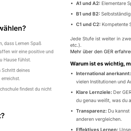
A1 und A2:
Elementare 
B1 und B2:
Selbstständi
C1 und C2:
Kompetente 
wählen?
Jede Stufe ist weiter in zwei
n, dass Lernen Spaß
etc.).
Mehr über den GER erfahre
ffen wir eine positive und
u Hause fühlst.
Warum ist es wichtig, m
 Schritt deines
International anerkannt:
erreichst.
vielen Institutionen und 
chschule findest du nicht
Klare Lernziele:
Der GER 
du genau weißt, was du a
Transparenz:
Du kannst 
t?
anderen vergleichen.
Effektives Lernen:
Unser