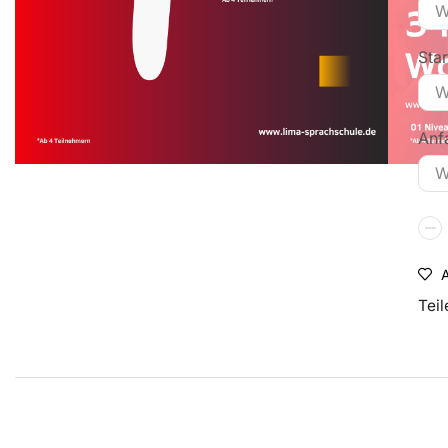
Star
Anf
A
Teil