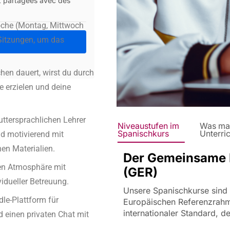
nt partagées avec des
che (Montag, Mittwoch
Sitzungen, um das
en dauert, wirst du durch
e erzielen und deine
ttersprachlichen Lehrer
Niveaustufen im
Was mac
Spanischkurs
Unterri
nd motivierend mit
en Materialien.
Der Gemeinsame 
hen Atmosphäre mit
(GER)
idueller Betreuung.
Unsere Spanischkurse sind
le-Plattform für
Europäischen Referenzrahm
internationaler Standard, de
 einen privaten Chat mit