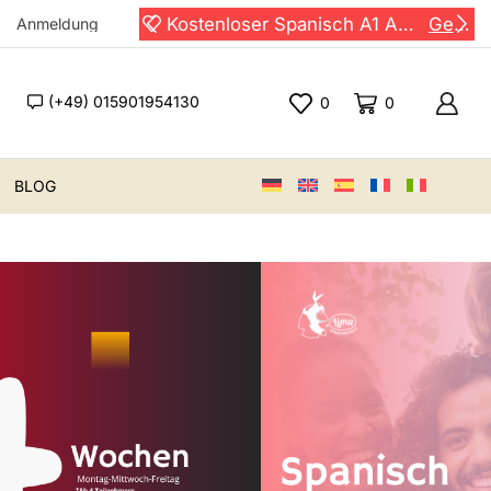
Kostenloser Spanisch A1 Auffrischungskurs !
Gewinn
Kostenloser Spanisch A1 Auffrischungskurs !
Gewinn
Anmeldung
(+49) 015901954130
0
0
BLOG