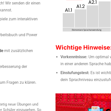
h! Wir senden dir einen
kannst.
iele zum interaktiven
Arbeitsbuch und Power
Wichtige Hinweise
de
mit zusätzlichen
Vorkenntnisse:
Um optimal vo
in einer anderen Sprache hab
erbesserung der
Einstufungstest:
Es ist wicht
dein Sprachniveau einzustuf
 um Fragen zu klären.
stetig neue Übungen und
er Schüler einzugehen. So