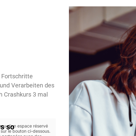
Fortschritte
 und Verarbeiten des
h Crashkurs 3 mal
s so
tenu d'un espace réservé
 sur le bouton ci-dessous.