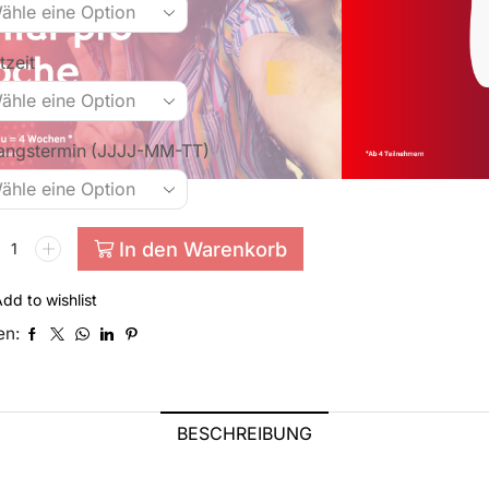
tzeit
angstermin (JJJJ-MM-TT)
In den Warenkorb
dd to wishlist
en:
BESCHREIBUNG