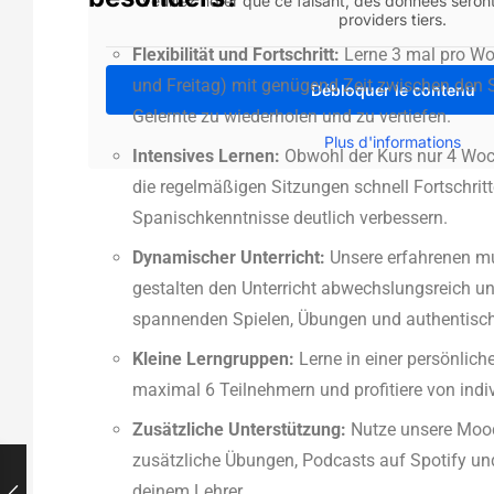
Veuillez noter que ce faisant, des données sero
providers tiers.
Flexibilität und Fortschritt:
Lerne 3 mal pro Wo
und Freitag) mit genügend Zeit zwischen den 
Débloquer le contenu
Gelernte zu wiederholen und zu vertiefen.
Plus d'informations
Intensives Lernen:
Obwohl der Kurs nur 4 Woch
die regelmäßigen Sitzungen schnell Fortschritt
Spanischkenntnisse deutlich verbessern.
Dynamischer Unterricht:
Unsere erfahrenen mu
gestalten den Unterricht abwechslungsreich u
spannenden Spielen, Übungen und authentisch
Kleine Lerngruppen:
Lerne in einer persönlic
maximal 6 Teilnehmern und profitiere von indiv
Zusätzliche Unterstützung:
Nutze unsere Mood
zusätzliche Übungen, Podcasts auf Spotify und
deinem Lehrer.