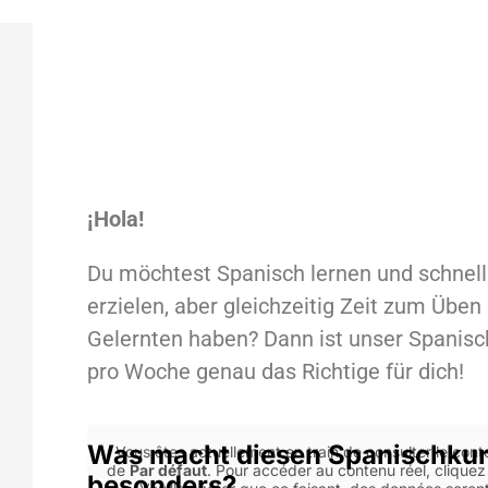
¡Hola!
Du möchtest Spanisch lernen und schnell 
erzielen, aber gleichzeitig Zeit zum Üben
Gelernten haben? Dann ist unser Spanisc
pro Woche genau das Richtige für dich!
Was macht diesen Spanischkur
Vous êtes actuellement en train de consulter le con
de
Par défaut
. Pour accéder au contenu réel, cliquez
besonders?