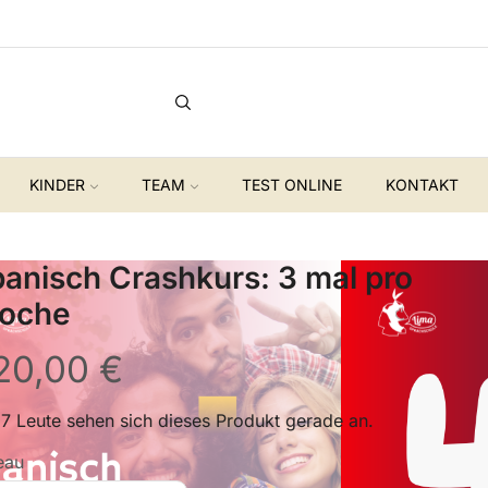
Kostenloser Spanisch A1 Auffrischungskurs !
Gewinn
KINDER
TEAM
TEST ONLINE
KONTAKT
anisch Crashkurs: 3 mal pro
oche
20,00
€
7 Leute sehen sich dieses Produkt gerade an.
eau