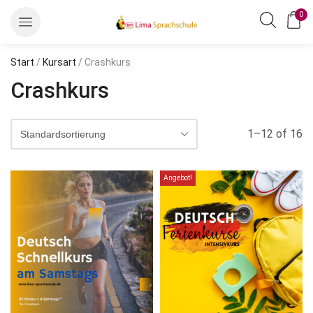
0
Start
/
Kursart
/ Crashkurs
Crashkurs
1–12 of 16
Angebot!