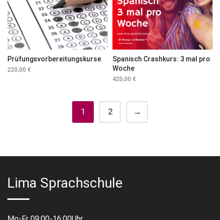
Prüfungsvorbereitungskurse
Spanisch Crashkurs: 3 mal pro
Woche
220,00
€
420,00
€
1
2
→
Lima Sprachschule
Mo-Fr 09:00-16:00Uhr