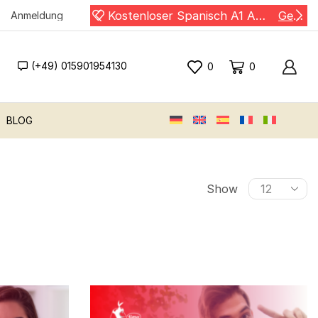
Kostenloser Spanisch A1 Auffrischungskurs !
Gewinn
Kostenloser Spanisch A1 Auffrischungskurs !
Gewinn
Anmeldung
(+49) 015901954130
0
0
BLOG
Show