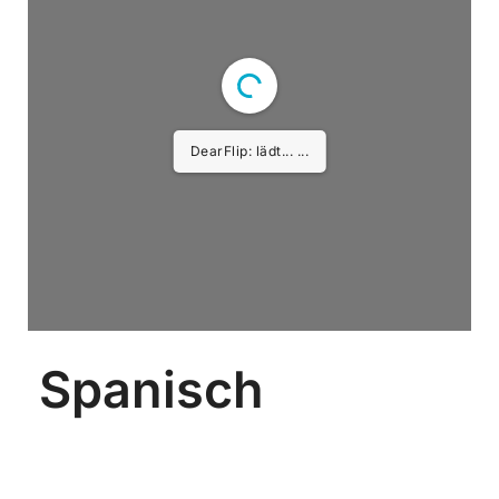
DearFlip: lädt... PDF ...
Spanisch