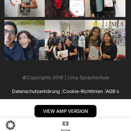
©Copyrights 2018
| Lima Sprachschule
Datenschutzerklärung
|
Cookie-Richtlinien
|
AGB´s
VIEW AMP VERSION
Home